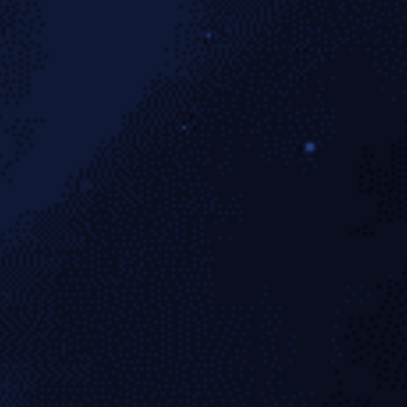
轴与胜负走势等，支持图表化展示，助用户
理解比赛进程与策略细节。
战术分析频道