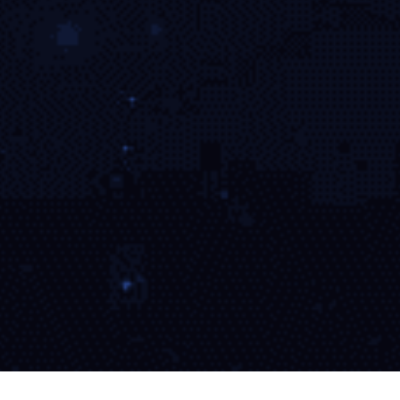
用户社区与弹幕互动
构建赛事评论区与实时弹幕系统，让用户可
边看边聊，提升观赛的社交属性。