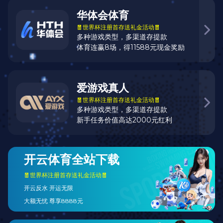
创立初心与品牌愿景
自创立之初，kaiyun就确立了“科技驱动体育创新”的发展方
向，融合赛事直播、数据分析与观赛互动体验，打造兼具专
业性与沉浸感的体育平台。 我们希望通过技术力量让开云
kaiyun等体育内容更便捷、更智能地触达全球用户。