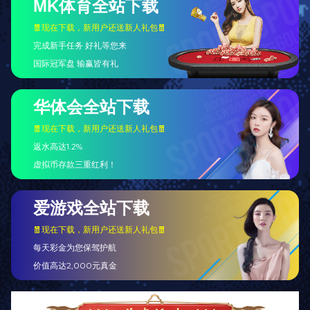
数据安全护盾
kaiyun以严谨的数据加密体系构建平台安全屏障，确保用户
访问、操作、交互等环节的数据隐私始终处于安全状态。
银行级加密
数据经SSL/TLS协议全程加密，避免内容被截取或篡改。