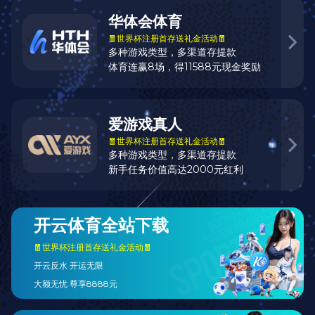
5. 用户权利
您可随时查看、修改、删除自己的信息，或撤销定位、
通知等授权，也可申请注销账号以终止服务。
6. 联系我们
若您在使用过程中有隐私相关疑问或建议，请通过
support@zhibowz.com 与我们取得联系，我们会尽快处
理。
荣誉与奖项
kaiyun 致力于为用户提供优质的体育赛事服务，平台在安全