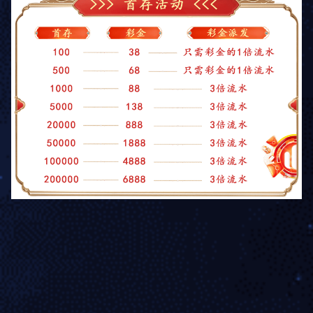
多重身份验证
支持二次验证机制，结合设备识别与登录行为分析。
全天候监控
开云kaiyun后端系统实时巡检，迅速识别并应对潜在安全风
险。