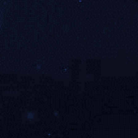
kaiyun
在开云app官方官网，PB诚信推荐开云手机app综合软件安装下
载入口，用户能够快速下载到最新版本的开云手机应用。开云
app官方官网在线软件安装、网页版、登录、入口、注册、
app、下载、链接、网址、手机版网站、通过简便的安装步骤，
用户可以立即享受到平台提供的丰富功能与服务。同时，开云
app官方官网，开云手机app综合软件安装下载入口也提供详细
的指导，让新用户能够顺利入门。
联系我们
地址
support@zhibowz.com
快速导航
App下载
关于我们